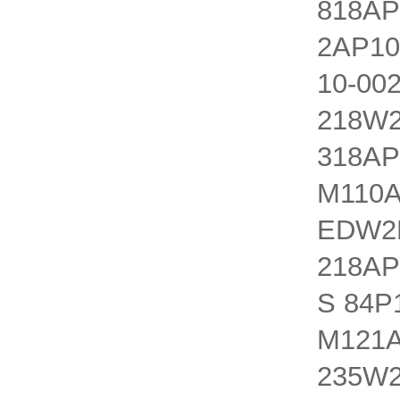
818AP
2AP10
10-00
218W2
318AP
M110A
EDW2N
218AP
S 84P
M121A
235W2