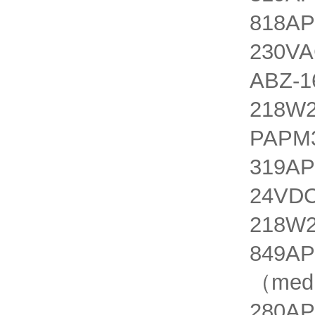
818AP
230VA
ABZ-1
218W2
PAPM3
319AP
24VDC
218W2
849AP
（medi
280AP