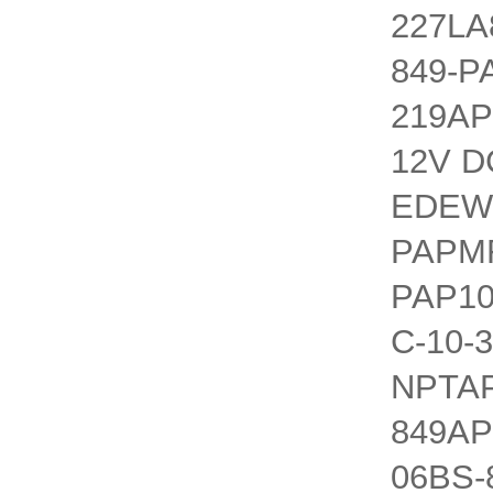
227LA
849-P
219AP
12V D
EDEWE
PAPMR
PAP10
C-10-
NPTAP
849AP
06BS-