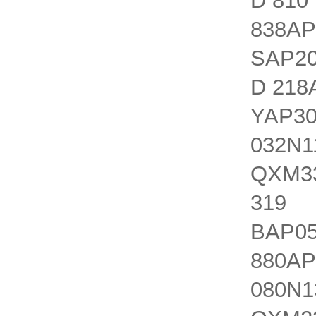
D 810
838AP
SAP20
D 218
YAP30
032N1
QXM33
319 Q
BAP05
880AP
080N1