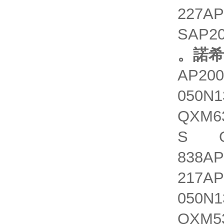
227AP
SAP20
。諾
AP200
050N1
QXM63
S QXM
838AP
217AP
050N1
QXM53