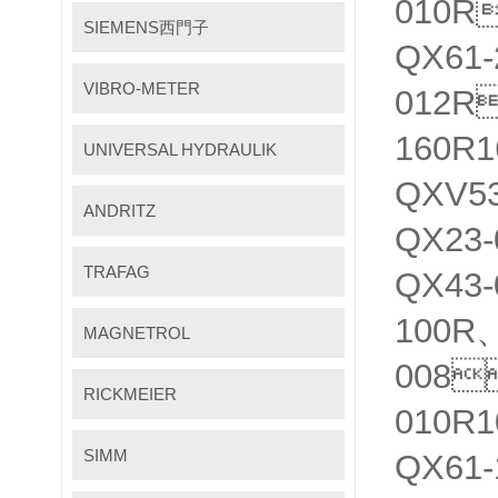
010R
SIEMENS西門子
QX61
VIBRO-METER
012R
160R
UNIVERSAL HYDRAULIK
QXV5
ANDRITZ
QX23
TRAFAG
QX43
100R、
MAGNETROL
008
RICKMEIER
010R
SIMM
QX61