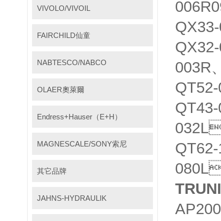
006R
VIVOLO/VIVOIL
QX33
FAIRCHILD仙童
QX32
NABTESCO/NABCO
003R
QT52
OLAER奧萊爾
QT43
Endress+Hauser（E+H）
032L
MAGNESCALE/SONY索尼
QT62-
080L
其它品牌
TRU
JAHNS-HYDRAULIK
AP20