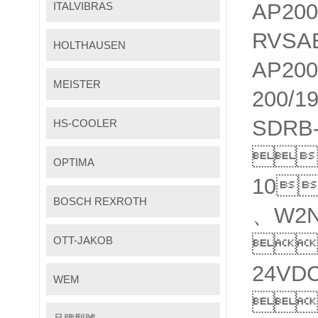
AP20
ITALVIBRAS
RVSAE
HOLTHAUSEN
AP200
MEISTER
200/1
SDRB
HS-COOLER
、
OPTIMA
10
BOSCH REXROTH
、W2N

OTT-JAKOB
24VD
WEM
