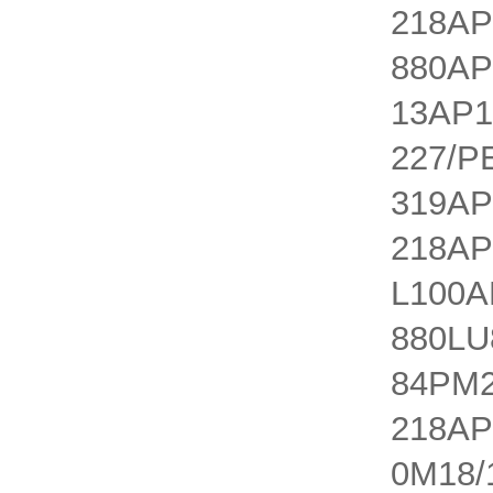
218AP
880AP
13AP1
227/P
319AP
218AP
L100A
880LU
84PM2
218AP
0M18/