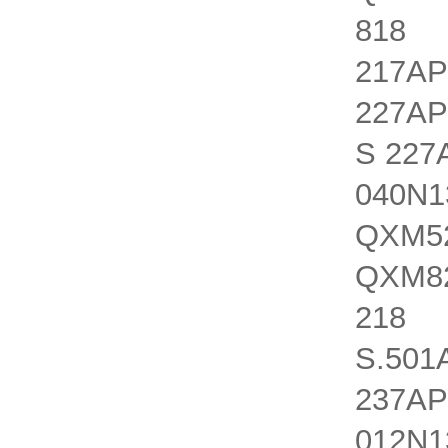
818 Q
217AP
227AP
S 227
040N1
QXM52
QXM82
218 Q
S.501
237AP
012N1