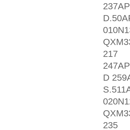
237AP
D.50A
010N1
QXM33
217 Q
247AP
D 259
S.511
020N1
QXM33
235 Q