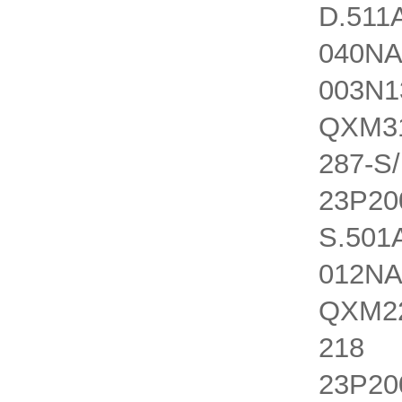
D.511
040NA
003N1
QXM31
287-S
23P20
S.501
012NA
QXM22
218 Q
23P20