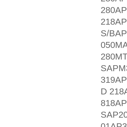
280AP
218AP
S/BAP
050MA
280MT
SAPM3
319AP
D 218
818AP
SAP20
01AP3