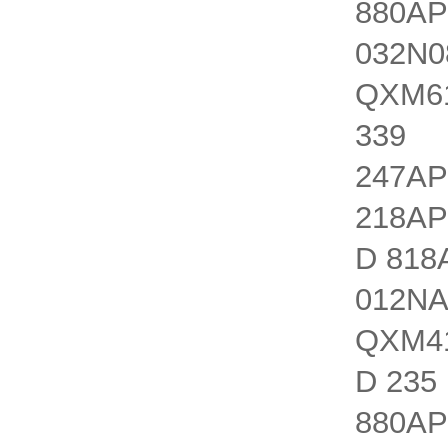
880AP
032N0
QXM61
339 Q
247AP
218AP
D 818
012NA
QXM41
D 235
880AP