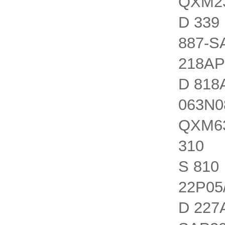
QXM23
D 339
887-S
218AP
D 818
063N0
QXM63
310 Q
S 810
22P05
D 227