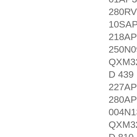
280RV
10SAP
218AP
250N0
QXM32
D 439
227AP
280AP
004N1
QXM32