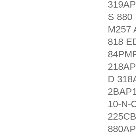
319AP
S 880
M257 
818 E
84PMR
218AP
D 318
2BAP1
10-N-
225CB
880AP