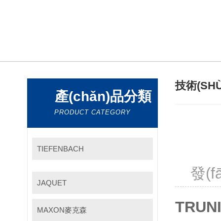
技術(SH
產(chǎn)品分類
PRODUCT CATEGORY
TIEFENBACH
發(f
JAQUET
TRUN
MAXON麥克森