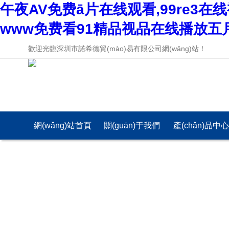
午夜AV免费ā片在线观看,99re3
www免费看91精品视品在线播放五
歡迎光臨深圳市諾希德貿(mào)易有限公司網(wǎng)站！
網(wǎng)站首頁
關(guān)于我們
產(chǎn)品中