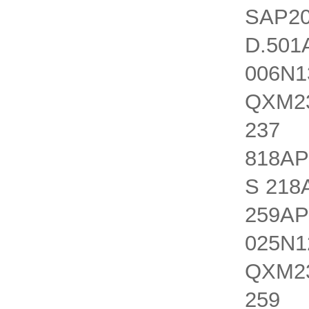
SAP20
D.501
006N1
QXM23
237 Q
818AP
S 218
259AP
025N1
QXM23
259 Q