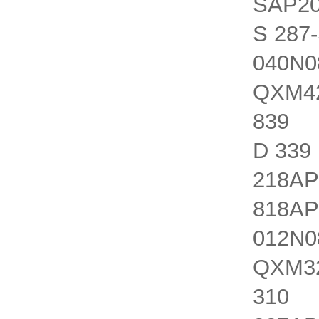
SAP20
S 287
040N0
QXM42
839 Q
D 339
218AP
818AP
012N0
QXM32
310 Q