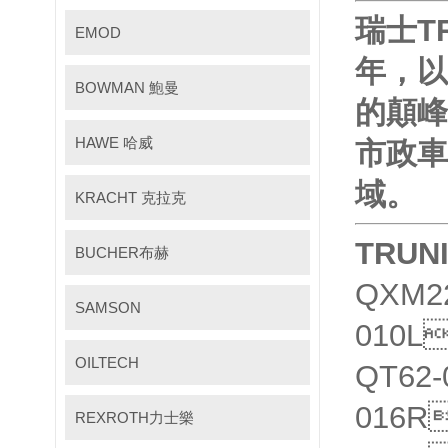
瑞士TR
EMOD
年
BOWMAN 鮑曼
的顛峰
HAWE 哈威
市政車輛
域。
KRACHT 克拉克
TRU
BUCHER布赫
QXM2
SAMSON
010L
OILTECH
QT62-
016R
REXROTH力士樂