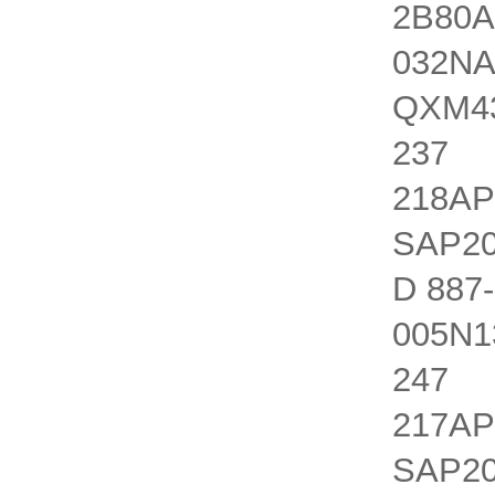
2B80A
032NA
QXM43
237 Q
218AP
SAP20
D 887
005N1
247 Q
217AP
SAP20