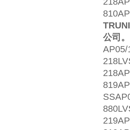
218AP
810AP
TRUN
公司。
AP05/
218LV
218AP
819AP
SSAP0
880LV
219AP