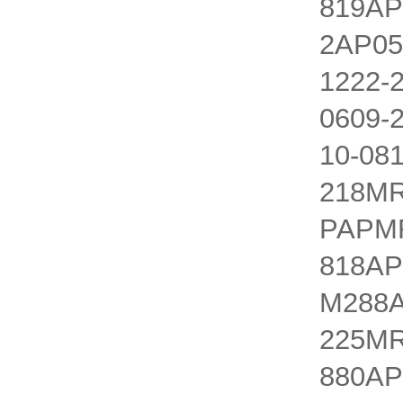
819AP
2AP05
1222-
0609-
10-08
218MR
PAPMR
818AP
M288A
225MR
880AP