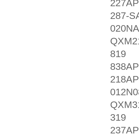
227AP
287-S
020NA
QXM21
819 Q
838AP
218AP
012N0
QXM31
319 Q
237AP