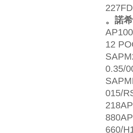
227FD
。諾希
AP100
12 PO
SAPM2
0.35/
SAPMR
015/R
218AP
880AP
660/H