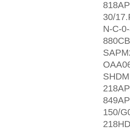
818AP
30/17
N-C-0
880CB
SAPM2
OAA06
SHDM1
218AP
849AP
150/G
218HD