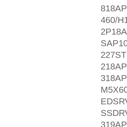
818AP
460/H
2P18A
SAP10
227ST
218AP
318AP
M5X60
EDSRV
SSDRV
319AP